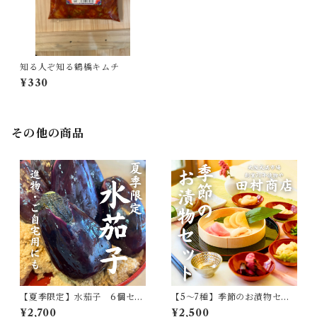
知る人ぞ知る鶴橋キムチ
¥330
その他の商品
【夏季限定】水茄子 6個セッ
【5〜7種】季節のお漬物セッ
ト
ト
¥2,700
¥2,500