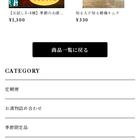
【お試し3-4種】季節のお漬物
知る人ぞ知る鶴橋キムチ
セット
¥1,300
¥330
商品一覧に戻る
CATEGORY
定期便
お漬物詰め合わせ
季節限定品