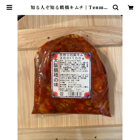
知る人ぞ知る鶴橋キムチ | Tenma-
tamuraya